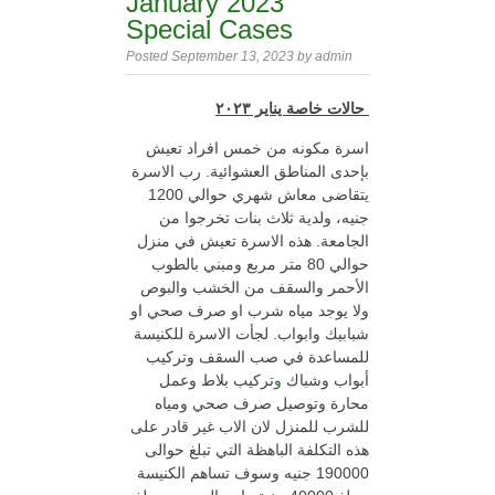
January 2023
Special Cases
Posted September 13, 2023 by admin
حالات
خاصة يناير ٢٠٢٣
اسرة مكونه من خمس افراد تعيش
بإحدى المناطق العشوائية. رب الاسرة
يتقاضى معاش شهري حوالي 1200
جنيه، ولدية ثلاث بنات تخرجوا من
الجامعة. هذه الاسرة تعيش في منزل
حوالي 80 متر مربع ومبني بالطوب
الأحمر والسقف من الخشب والبوص
ولا يوجد مياه شرب او صرف صحي او
شبابيك وابواب. لجأت الاسرة للكنيسة
للمساعدة في صب السقف وتركيب
أبواب وشباك
و
تركيب بلاط وعمل
محارة وتوصيل صرف صحي ومياه
للشرب للمنزل لان الاب غير قادر على
هذه التكلفة الباهظة التي تبلغ حوالى
190000 جنيه وسوف تساهم الكنيسة